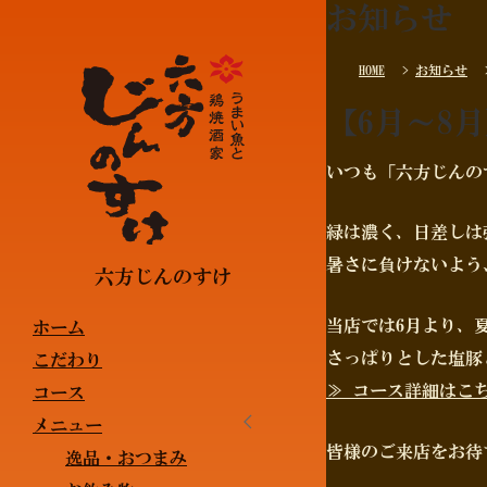
お知らせ
HOME
>
お知らせ
【6月～8
いつも「六方じんの
緑は濃く、日差しは
暑さに負けないよう
六方じんのすけ
当店では6月より、
ホーム
さっぱりとした塩豚
こだわり
≫ コース詳細はこ
コース
メニュー
皆様のご来店をお待
逸品・おつまみ