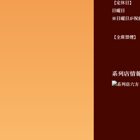
【定休日】
日曜日
※日曜日が祝
【全席禁煙】
系列店情